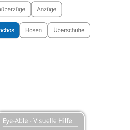
müberzüge
Anzüge
nchos
Hosen
Überschuhe