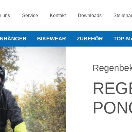
r uns
Service
Kontakt
Downloads
Stellena
NHÄNGER
BIKEWEAR
ZUBEHÖR
TOP-M
Regenbek
REG
PON