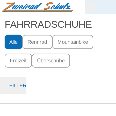
FAHRRAD­SCHUHE
Alle
Rennrad
Mountainbike
Freizeit
Überschuhe
FILTER