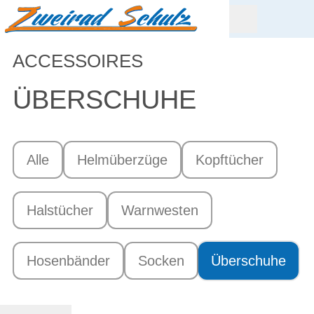
ACCESSOIRES
ÜBERSCHUHE
Alle
Helmüberzüge
Kopftücher
Halstücher
Warnwesten
Hosenbänder
Socken
Überschuhe