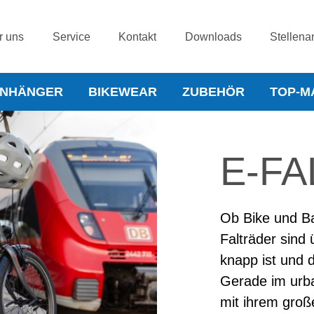
r uns
Service
Kontakt
Downloads
Stellena
NHÄNGER
BIKEWEAR
ZUBEHÖR
TOP-M
E-F
Ob Bike und Ba
Falträder sind 
knapp ist und 
Gerade im urba
mit ihrem groß