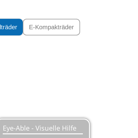
lträder
E-Kompakträder