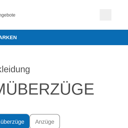
ngebote
ARKEN
leidung
MÜBERZÜGE
überzüge
Anzüge