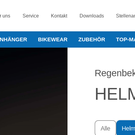
r uns
Service
Kontakt
Downloads
Stellena
NHÄNGER
BIKEWEAR
ZUBEHÖR
TOP-M
Regenbek
HEL
Alle
Helm