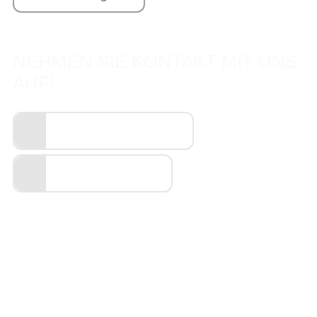
NEHMEN SIE KONTAKT MIT UNS
AUF!
Termin vereinbaren
(0391) 5314545