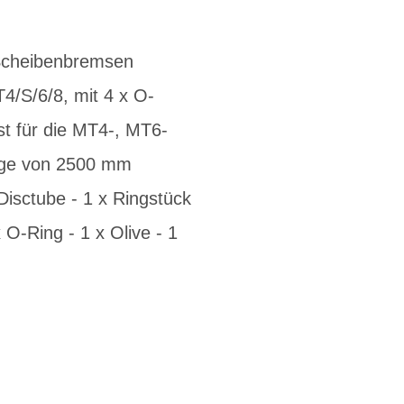
Scheibenbremsen
/S/6/8, mit 4 x O-
st für die MT4-, MT6-
nge von 2500 mm
isctube - 1 x Ringstück
 O-Ring - 1 x Olive - 1