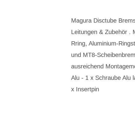
Magura Disctube Brems
Leitungen & Zubehör . 
Rring, Aluminium-Rings
und MT8-Scheibenbrems
ausreichend Montagemög
Alu - 1 x Schraube Alu l
x Insertpin