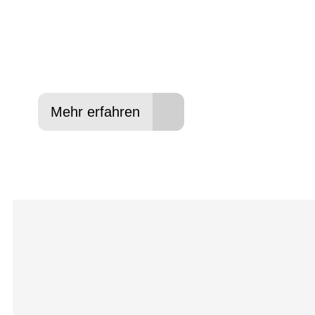
In drei Schritten zum neuen Bike:
Lieblings-Bike aussuchen
Vertrag abschließen
Abholen und Spaß haben
Mehr erfahren