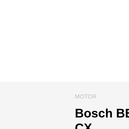
MOTOR
Bosch B
CX